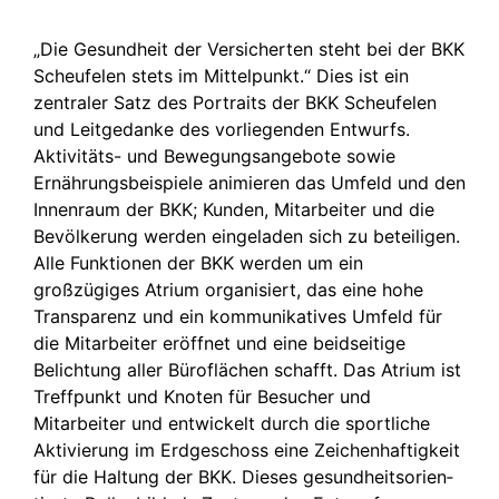
„Die Gesundheit der Versicherten steht bei der BKK
Scheufelen stets im Mittelpunkt.“ Dies ist ein
zentraler Satz des Portraits der BKK Scheufelen
und Leitgedanke des vorlie­genden Entwurfs.
Aktivitäts- und Bewegungs­an­gebote sowie
Ernährungs­bei­spiele animieren das Umfeld und den
Innenraum der BKK; Kunden, Mitarbeiter und die
Bevölkerung werden eingeladen sich zu beteiligen.
Alle Funktionen der BKK werden um ein
großzügiges Atrium organisiert, das eine hohe
Transparenz und ein kommuni­katives Umfeld für
die Mitarbeiter eröffnet und eine beidseitige
Belichtung aller Büroflächen schafft. Das Atrium ist
Treffpunkt und Knoten für Besucher und
Mitarbeiter und entwickelt durch die sportliche
Aktivierung im Erdgeschoss eine Zeichen­haf­tigkeit
für die Haltung der BKK. Dieses gesund­heits­ori­en­