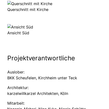
Querschnitt mit Kirche
Ansicht Süd
Projekt­ver­ant­wortliche
Auslober:
BKK Scheufelen, Kirchheim unter Teck
Architektur:
karzel­will­karzel Architekten, Köln
Mitarbeit:
Nazanin Afshari, Nina Kuka, Nicole Schütte