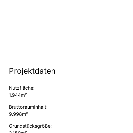
Projektdaten
Nutzfläche:
1.944m²
Brutto­raum­inhalt:
9.998m³
Grundstücksgröße:
3450m²